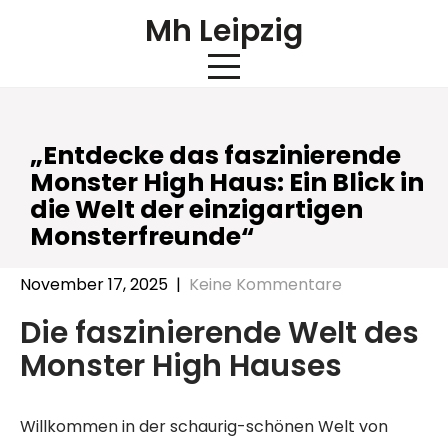
Skip
Mh Leipzig
to
content
„Entdecke das faszinierende
Monster High Haus: Ein Blick in
die Welt der einzigartigen
Monsterfreunde“
November 17, 2025
|
Keine Kommentare
Die faszinierende Welt des
Monster High Hauses
Willkommen in der schaurig-schönen Welt von