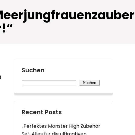
 Meerjungfrauenzauber
r!“
Suchen
e
Suchen
Recent Posts
„Perfektes Monster High Zubehör
Set: Alles für die ultimativen