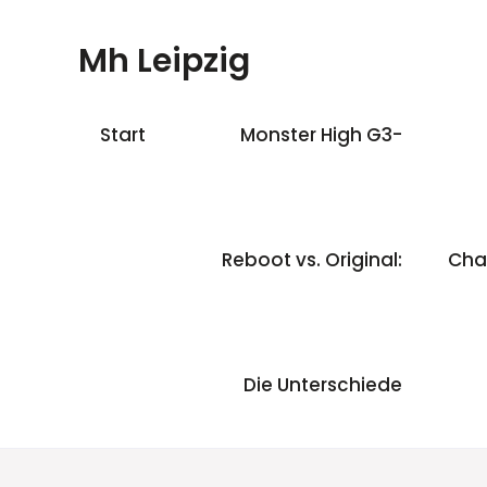
Skip
to
Mh Leipzig
content
Start
Monster High G3-
Reboot vs. Original:
Char
Die Unterschiede