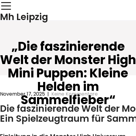
Skip
to
Mh Leipzig
content
„Die faszinierende
Welt der Monster High
Mini Puppen: Kleine
Helden im
November 17, 2025
|
Keine Kommentare
Sammelfieber“
Die faszinierende Welt der M
Ein Spielzeugtraum für Samm